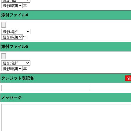
年
添付ファイル4
年
添付ファイル5
年
クレジット表記名
メッセージ