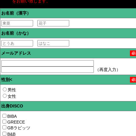
をお願い致します。
お名前（漢字）
お名前（かな）
メールアドレス
（再度入力）
性別
<
男性
女性
出身DISCO
BIBA
GREECE
GBラビッツ
B&B