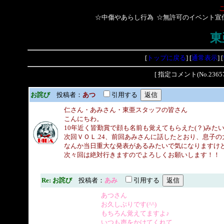
☆中傷やあらし行為 ☆無許可のイベント宣
東
[
トップに戻る
] [
通常表示
] [
[ 指定コメント(No.2
お詫び
投稿者：
あつ
引用する
仁さん・あみさん・東亜スタッフの皆さん
こんにちわ。
10年近く皆勤賞で顔も名前も覚えてもらえた(？)みたいで
次回ＶＯＬ.24、前回あみさんに話したとおり、息子の
なんか当日重大な発表があるみたいで気になりますけ
次々回は絶対行きますのでよろしくお願いします！！
Re: お詫び
投稿者：
あみ
引用する
あつさん
お久しぶりです(^^)
もちろん覚えてますよ♪
いつも声をかけてくれて