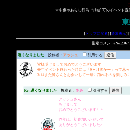
☆中傷やあらし行為 ☆無許可のイベント宣
東
[
トップに戻る
] [
通常表示
] [
[ 指定コメント(No.2
遅くなりました
投稿者：
アッシュ
引用する
皆様明けましておめでとうございます
去年イベント終わった時には「9ヶ月後かー」って思っ
3/14また皆さんとお会いして一緒に踊れるのを楽しみ
Re: 遅くなりました
投稿者：
あみ
引用する
アッシュさん
あけまして
おめでとうございます^ - ^
昨年は、初参加いただいて
ありがとうございました♪