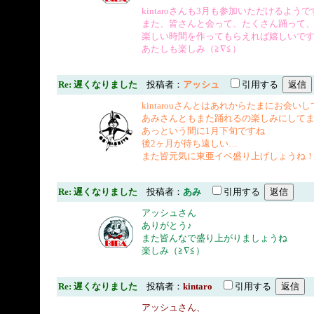
kintaroさんも3月も参加いただけるよう
また、皆さんと会って、たくさん踊って
楽しい時間を作ってもらえれば嬉しいで
あたしも楽しみ（≧∇≦）
Re: 遅くなりました
投稿者：
アッシュ
引用する
kintarouさんとはあれからたまにお会いしてます(
あみさんともまた踊れるの楽しみにしてますね
あっという間に1月下旬ですね
後2ヶ月が待ち遠しい…
また皆元気に東亜イベ盛り上げしょうね
Re: 遅くなりました
投稿者：
あみ
引用する
アッシュさん
ありがとう♪
また皆んなで盛り上がりましょうね
楽しみ（≧∇≦）
Re: 遅くなりました
投稿者：
kintaro
引用する
アッシュさん、