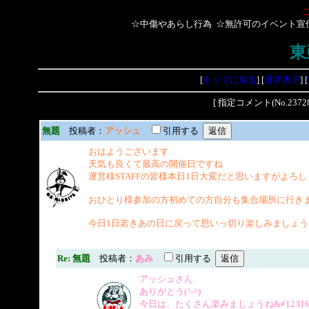
☆中傷やあらし行為 ☆無許可のイベント宣
東
[
トップに戻る
] [
通常表示
] [
[ 指定コメント(No.2
無題
投稿者：
アッシュ
引用する
おはようございます
天気も良くて最高の開催日ですね
運営様STAFFの皆様本日1日大変だと思いますがよろ
おひとり様参加の方初めての方自分も集合場所に行き
今日1日若きあの日に戻って思いっ切り楽しみましょう
Re: 無題
投稿者：
あみ
引用する
アッシュさん
ありがとう(^-^)
今日は、たくさん楽みましょうね&#12316