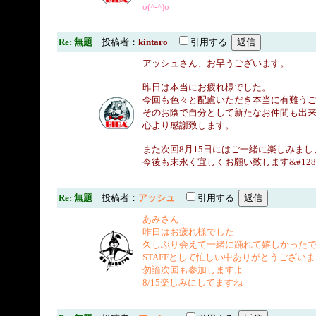
o(^-^)o
Re: 無題
投稿者：
kintaro
引用する
アッシュさん、お早うございます。
昨日は本当にお疲れ様でした。
今回も色々と配慮いただき本当に有難う
そのお陰で自分として新たなお仲間も出
心より感謝致します。
また次回8月15日にはご一緒に楽しみまし
今後も末永く宜しくお願い致します&#128583;&#
Re: 無題
投稿者：
アッシュ
引用する
あみさん
昨日はお疲れ様でした
久しぶり会えて一緒に踊れて嬉しかった
STAFFとして忙しい中ありがとうござい
勿論次回も参加しますよ
8/15楽しみにしてますね