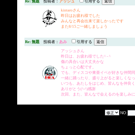
Re: 無題
投稿者：
アッシュ
引用する
kintaroさん
昨日はお疲れ様でした
みんなと再会出来て楽しかったです
また8/15ご一緒しましょう
Re: 無題
投稿者：
あみ
引用する
アッシュさん
昨日は、お疲れ様でした^ - ^
傷の具合いは大丈夫かな
ちょっと心配です。
でも、ディスコや東亜イベが好きな仲間
一緒に踊ったり、盛り上がると楽しくな
いつも、あたしをはじめ、皆んなを仲良
ありがとう(^-^)感謝
次回、また、皆んなで会えるのを楽しみ
NO: