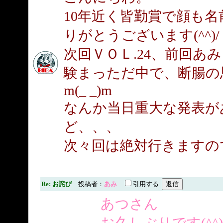
10年近く皆勤賞で顔も名
りがとうございます(^^)/
次回ＶＯＬ.24、前回あ
験まっただ中で、断腸の
m(_ _)m
なんか当日重大な発表が
ど、、、
次々回は絶対行きますの
Re: お詫び
投稿者：
あみ
引用する
あつさん
お久しぶりです(^^)