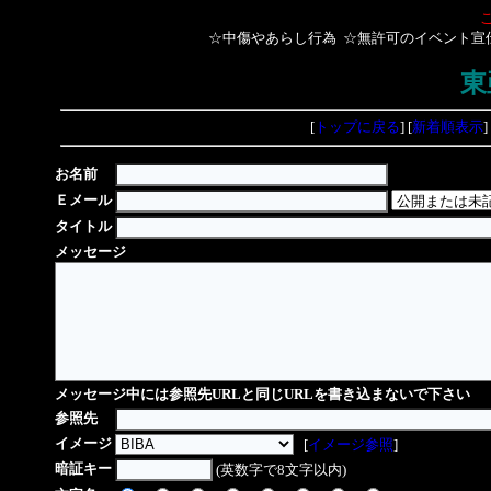
☆中傷やあらし行為 ☆無許可のイベント宣
東
[
トップに戻る
] [
新着順表示
]
お名前
Ｅメール
タイトル
メッセージ
メッセージ中には参照先URLと同じURLを書き込まないで下さい
参照先
イメージ
[
イメージ参照
]
暗証キー
(英数字で8文字以内)