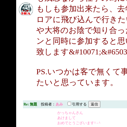
もしも参加出来たら、去年
ロアに飛び込んで行きた
や大将のお陰で知り合っ
ンと同時に参加すると思
致します&#10071;&#6503
PS.いつかは客で無くて
たいと思っています。
Re: 無題
投稿者：
あみ
引用する
かっちゃんさん
あけまして
おめでとうございます^ - ^