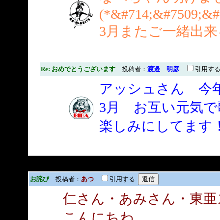
(*&#714;&#7509;&#
3月またご一緒出
Re: おめでとうございます
投稿者：
渡邉 明彦
引用す
アッシュさん 今
3月 お互い元気
楽しみにしてます
お詫び
投稿者：
あつ
引用する
仁さん・あみさん・東亜
こんにちわ。