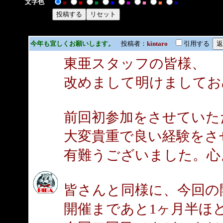
文字色
■
■
■
■
■
■
■
■
今年も宜しくお願いします。
投稿者：
kintaro
引用する
東亜スタッフの皆様、
改めまして明けましてお
前回初参加をさせていた
大変貴重で良い経験をさ
有難うございました。心
皆さんと同様に、今回の
開催まであと1ヶ月半ほ