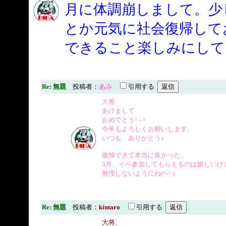
月に体調崩しまして。少
とか元気に社会復帰して
できること楽しみにして
Re: 無題
投稿者：
あみ
引用する
大将
あけまして
おめでとう^ - ^
今年もよろしくお願いします。
いつも、ありがとう♪
復帰できて本当に良かった。
3月、イベ参加してもらえるのは嬉しいけ
無理しないようにね(^-^ )
Re: 無題
投稿者：
kintaro
引用する
大将、