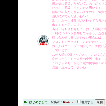
掲示板に参加いただいて、ありがとうござい
たぶん、同級生くらいだと思います。
同年代の方たくさんいますので、気負
遊びに来てくださいね^ - ^
近々、お一人様専用のスレッドも掲示
出てくると思います。
当日、待ち合わせして、お一人様同士
一緒にイベント参加してもらう。企画
待ち合わせに間に合わない場合には、
フロントで声掛けしていただけたら
お一人様グループに紹介して、仲間に
しています。
お一人様のO Bさんの方々も、たくさ
良かったら、お一人様の企画、参加してみて
これから立ち上がる予定の掲示板上の
勿論、活用して下さいね♪
Re: はじめまして
投稿者：
Kintaro
引用する