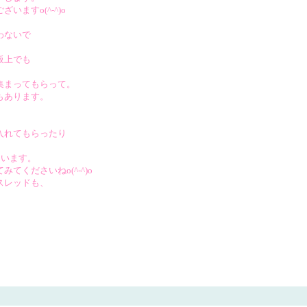
ますo(^-^)o
わないで
板上でも
集まってもらって。
もあります。
入れてもらったり
んいます。
くださいねo(^-^)o
スレッドも、