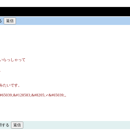
る
いらっしゃって
。
みたいです。
39;&#128583;&#8205;♂&#65039;。
用する