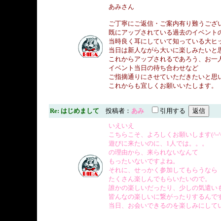
あみさん
ご丁寧にご返信・ご案内有り難うござ
既にアップされている過去のイベント
当時良く耳にしていて知っている大ヒ
当日は新人ながら大いに楽しみたいと
これからアップされるであろう、お一
イベント当日の待ち合わせなど
ご指摘通りにさせていただきたいと思
これからも宜しくお願いいたします。
Re: はじめまして
投稿者：
あみ
引用する
いえいえ
こちらこそ、よろしくお願いします(^-^
遊びに来たいのに、1人では。。。
の理由から、来られないなんて
もったいないですよね。
それに、せっかく参加してもらうなら
たくさん楽しんでもらいたいので。
誰かの楽しいだったり、少しの気遣い
皆んなの楽しいに繋がったりするんで
当日、お会いできるのを楽しみにしています