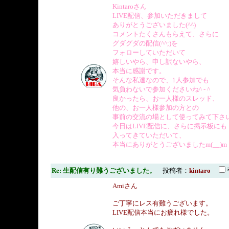
Kintaroさん
LIVE配信、参加いただきまして
ありがとうございました(^^)
コメントたくさんもらえて、さらに
グダグダの配信(^^;)を
フォローしていただいて
嬉しいやら、申し訳ないやら、
本当に感謝です。
そんな私達なので、1人参加でも
気負わないで参加くださいね^ - ^
良かったら、お一人様のスレッド、
他の、お一人様参加の方との
事前の交流の場として使ってみて下さ
今日はLIVE配信に、さらに掲示板にも
入ってきていただいて、
本当にありがとうございましたm(__)m
Re: 生配信有り難うございました。
投稿者：
kintaro
Amiさん
ご丁寧にレス有難うございます。
LIVE配信本当にお疲れ様でした。