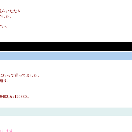
見をいただき
でした。
すが、
に行って踊ってました。
知り、
2;&#129330;。
申します。