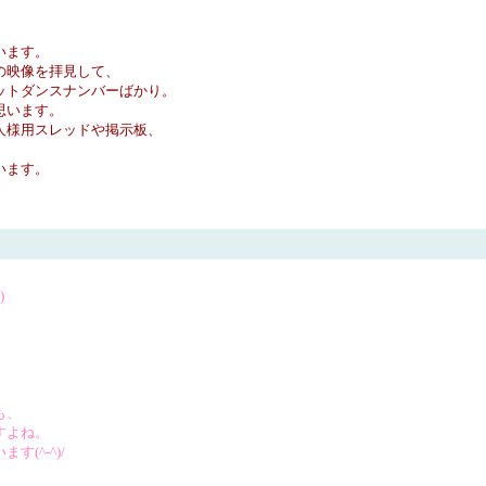
います。
の映像を拝見して、
ットダンスナンバーばかり。
思います。
人様用スレッドや掲示板、
います。
)
も、
すよね。
(^-^)/