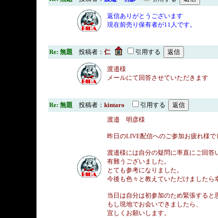
返信ありがとうございます
現在前売り保有者が11人です。
Re: 無題
投稿者：
仁
引用する
渡邉様
メールにて回答させていただきます
Re: 無題
投稿者：
kintaro
引用する
渡邉 明彦様
昨日のLIVE配信へのご参加お疲れ様で
渡邉様には自分の疑問に率直にご回答
有難うございました。
とても参考になりました。
今後も色々と教えていただけましたら
当日は自分は初参加のため緊張すると
もし現地でお会いできましたら、
宜しくお願いします。