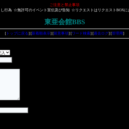
ご注意と禁止事項
し行為 ☆無許可のイベント宣伝及び告知 ☆リクエストはリクエストBOX
東亜会館BBS
[
トップに戻る
] [
新着順表示
] [
留意事項
] [
ワード検索
] [
過去ログ
] [
管理用
]