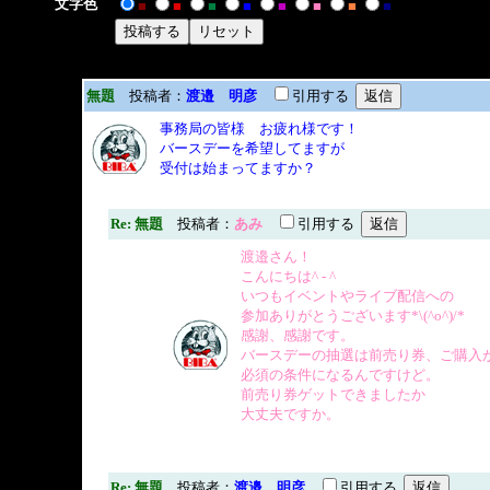
文字色
■
■
■
■
■
■
■
■
無題
投稿者：
渡邉 明彦
引用する
事務局の皆様 お疲れ様です！
バースデーを希望してますが
受付は始まってますか？
Re: 無題
投稿者：
あみ
引用する
渡邉さん！
こんにちは^ - ^
いつもイベントやライブ配信への
参加ありがとうございます*\(^o^)/*
感謝、感謝です。
バースデーの抽選は前売り券、ご購入
必須の条件になるんですけど。
前売り券ゲットできましたか
大丈夫ですか。
Re: 無題
投稿者：
渡邉 明彦
引用する