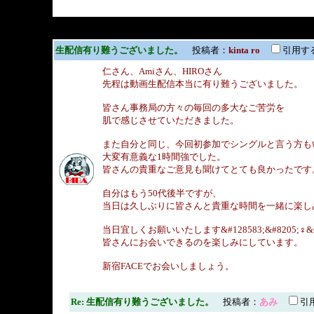
生配信有り難うございました。
投稿者：
kinta ro
引用す
仁さん、Amiさん、HIROさん
先程は動画生配信本当に有り難うございました。
皆さん事務局の方々の毎回の多大なご苦労を
肌で感じさせていただきました。
また自分と同じ、今回初参加でシングルと言う方も
大変有意義な1時間強でした。
皆さんの貴重なご意見も聞けてとても良かったです
自分はもう50代後半ですが、
当日は久しぶりに皆さんと貴重な時間を一緒に楽し
当日宜しくお願いいたします&#128583;&#8205;♀&#650
皆さんにお会いできるのを楽しみにしています。
新宿FACEでお会いしましょう。
Re: 生配信有り難うございました。
投稿者：
あみ
引