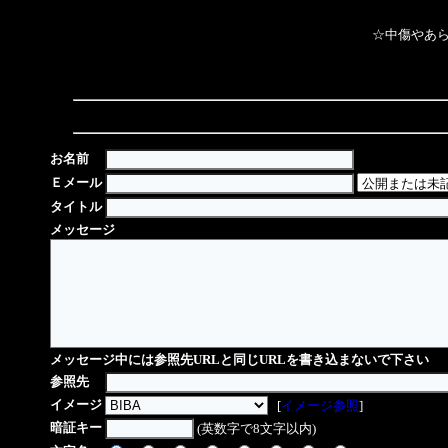
☆中傷やあら
お名前
Ｅメール
タイトル
メッセージ
メッセージ中には参照先URLと同じURLを書き込まないで下さい
参照先
イメージ
[
イメージ参照
]
暗証キー
(英数字で8文字以内)