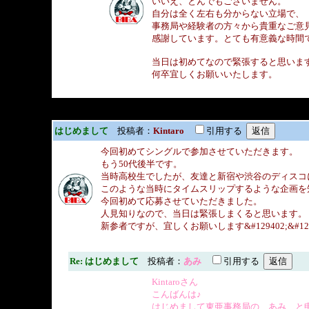
いいえ、とんでもございません。
自分は全く左右も分からない立場で、
事務局や経験者の方々から貴重なご意
感謝しています。とても有意義な時間
当日は初めてなので緊張すると思いま
何卒宜しくお願いいたします。
はじめまして
投稿者：
Kintaro
引用する
今回初めてシングルで参加させていただきます。
もう50代後半です。
当時高校生でしたが、友達と新宿や渋谷のディスコ
このような当時にタイムスリップするような企画を
今回初めて応募させていただきました。
人見知りなので、当日は緊張しまくると思います。
新参者ですが、宜しくお願いします&#129402;&#12940
Re: はじめまして
投稿者：
あみ
引用する
Kintaroさん
こんばんは♪
はじめまして東亜事務局の あみ と