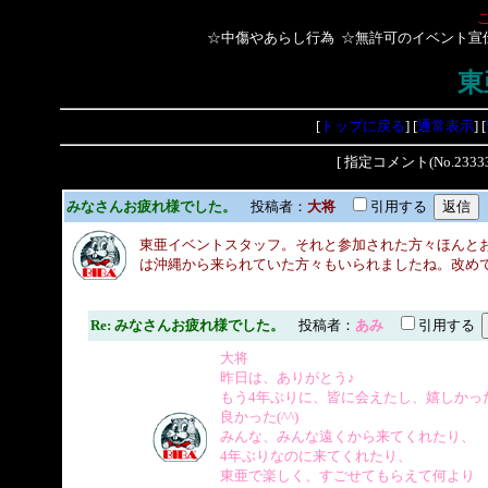
☆中傷やあらし行為 ☆無許可のイベント宣
東
[
トップに戻る
] [
通常表示
] [
[ 指定コメント(No.2
みなさんお疲れ様でした。
投稿者：
大将
引用する
東亜イベントスタッフ。それと参加された方々ほんと
は沖縄から来られていた方々もいられましたね。改め
Re: みなさんお疲れ様でした。
投稿者：
あみ
引用する
大将
昨日は、ありがとう♪
もう4年ぶりに、皆に会えたし、嬉しかっ
良かった(^^)
みんな、みんな遠くから来てくれたり、
4年ぶりなのに来てくれたり、
東亜で楽しく、すごせてもらえて何より