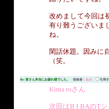
改めまして今回は
有り難うございま
ね。
閑話休題。因みに
（笑。
Re: 皆さん本当にお疲れ様でした。
投稿者：
あみ
引用
Kinta roさん
次回はB I BAの