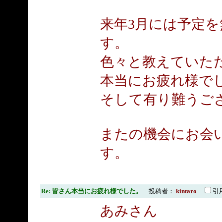
来年3月には予定
す。
色々と教えていた
本当にお疲れ様で
そして有り難うご
またの機会にお会
す。
Re: 皆さん本当にお疲れ様でした。
投稿者：
kintaro
引
あみさん