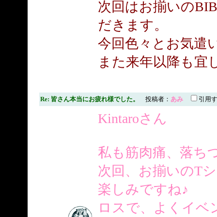
次回はお揃いのBI
だきます。
今回色々とお気遣
また来年以降も宜
Re: 皆さん本当にお疲れ様でした。
投稿者：
あみ
引用
Kintaroさん
私も筋肉痛、落ちつき
次回、お揃いのT
楽しみですね♪
ロスで、よくイベ