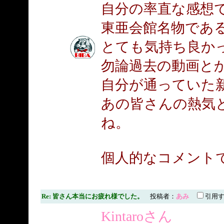
自分の率直な感想
東亜会館名物であ
とても気持ち良か
勿論過去の動画と
自分が通っていた新
あの皆さんの熱気
ね。
個人的なコメント
Re: 皆さん本当にお疲れ様でした。
投稿者：
あみ
引用
Kintaroさん