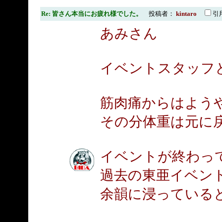
Re: 皆さん本当にお疲れ様でした。
投稿者：
kintaro
引
あみさん
イベントスタッフ
筋肉痛からはよう
その分体重は元に
イベントが終わっ
過去の東亜イベン
余韻に浸っている