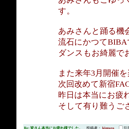
す。
あみさんと踊る機
流石にかつてBIB
ダンスもお綺麗で
また来年3月開催
次回改めて新宿FA
昨日は本当にお疲
そして有り難うご
Re: 皆さん本当にお疲れ様でした。
投稿者：
kintaro
引