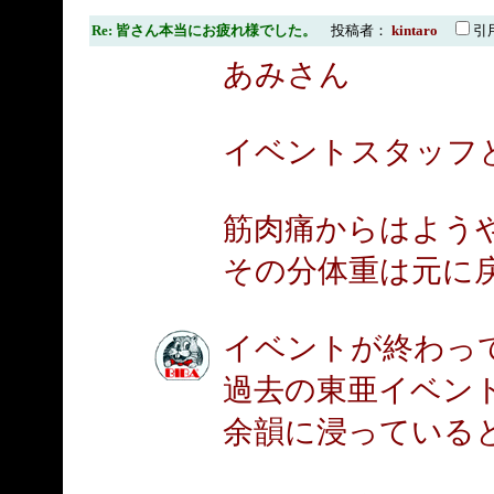
Re: 皆さん本当にお疲れ様でした。
投稿者：
kintaro
引
あみさん
イベントスタッフ
筋肉痛からはよう
その分体重は元に
イベントが終わっ
過去の東亜イベン
余韻に浸っている