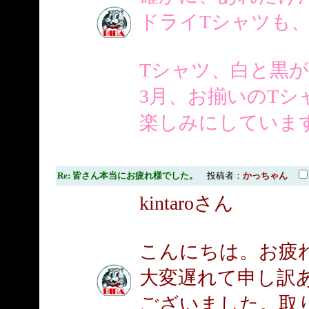
ドライTシャツも、
Tシャツ、白と黒
3月、お揃いのTシ
楽しみにしていますね
Re: 皆さん本当にお疲れ様でした。
投稿者：
かっちゃん
kintaroさん
こんにちは。お疲
大変遅れて申し訳
ございました。取り