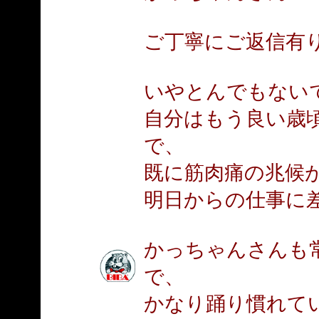
ご丁寧にご返信有
いやとんでもない
自分はもう良い歳
で、
既に筋肉痛の兆候
明日からの仕事に
かっちゃんさんも
で、
かなり踊り慣れて