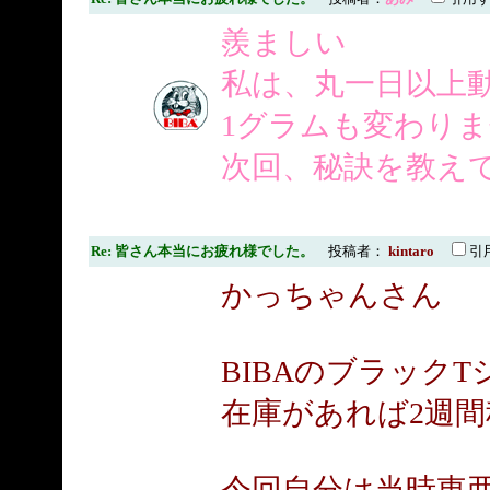
羨ましい
私は、丸一日以上
1グラムも変わりませ
次回、秘訣を教え
Re: 皆さん本当にお疲れ様でした。
投稿者：
kintaro
引
かっちゃんさん
BIBAのブラック
在庫があれば2週
今回自分は当時東