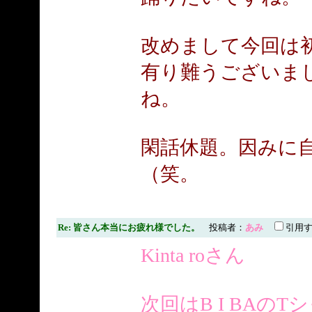
改めまして今回は
有り難うございま
ね。
閑話休題。因みに
（笑。
Re: 皆さん本当にお疲れ様でした。
投稿者：
あみ
引用
Kinta roさん
次回はB I BAの