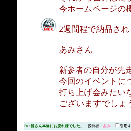
今ホームページの
2週間程で納品され
あみさん
新参者の自分が先
今回のイベントに
打ち上げ会みたいな
ございますでしょ
Re: 皆さん本当にお疲れ様でした。
投稿者：
あみ
引用