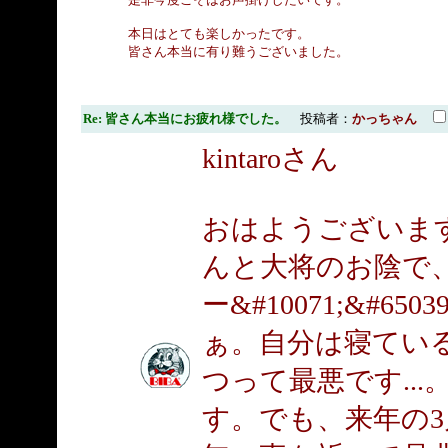
本日はとても楽しかったです。
皆さん本当に有り難うございました。
Re: 皆さん本当にお疲れ様でした。
投稿者：
かっちゃん
kintaroさん
おはようございま
んと大将のお陰で、k
ー&#10071;&#65
ぁ。自分は寝てい
つって最悪です..
す。でも、来年の