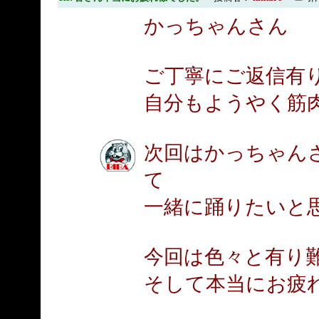
かっちゃんさん
ご丁寧にご返信有
自分もようやく筋
次回はかっちゃんさ
て
一緒に踊りたいと
今回は色々と有り
そして本当にお疲