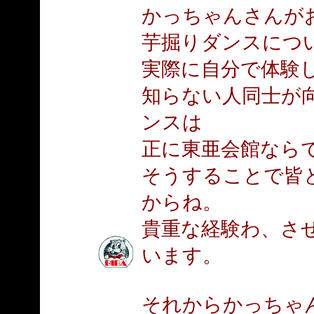
かっちゃんさんが
芋掘りダンスにつ
実際に自分で体験
知らない人同士が
ンスは
正に東亜会館なら
そうすることで皆
からね。
貴重な経験わ、さ
います。
それからかっちゃ