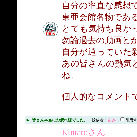
自分の率直な感想
東亜会館名物であ
とても気持ち良か
勿論過去の動画と
自分が通っていた新
あの皆さんの熱気
ね。
個人的なコメント
Re: 皆さん本当にお疲れ様でした。
投稿者：
あみ
引用
Kintaroさん