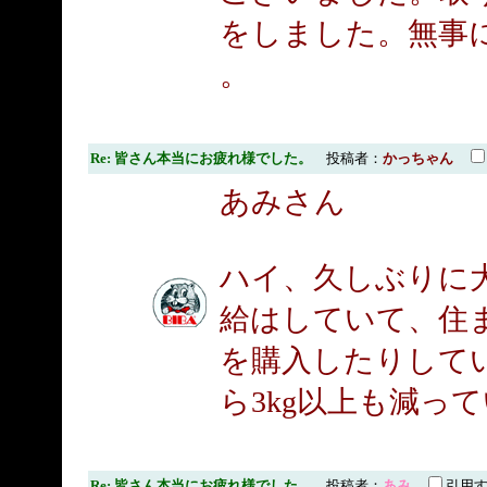
をしました。無事に
。
Re: 皆さん本当にお疲れ様でした。
投稿者：
かっちゃん
あみさん
ハイ、久しぶりに
給はしていて、住
を購入したりして
ら3kg以上も減っていま
Re: 皆さん本当にお疲れ様でした。
投稿者：
あみ
引用