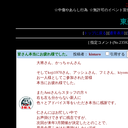
☆中傷やあらし行為 ☆無許可のイベント宣
東
[
トップに戻る
] [
通常表示
] [
[ 指定コメント(No.2
皆さん本当にお疲れ様でした。
投稿者：
kintaro
引用する
大将さん、かっちゃんさん
そしてkoji1970さん、アッシュさん、フミさん、kiyo
お一人様としてご参加された皆様
本当にお疲れ様でした。
またAmiさんらスタッフの方々
右も左も分からない新人に
色々とアドバイス等をいただき本当に感謝です。
仁さんにはお忙しい中で
お声掛けできずに残念ですが、
次回が来年3月開催が決定したとのことで、
是非今度こそはお声掛けしたいです。