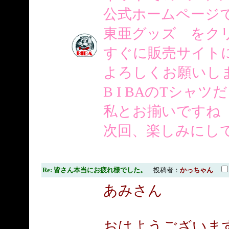
公式ホームページ
東亜グッズ をク
すぐに販売サイトに
よろしくお願いし
B I BAのTシャツ
私とお揃いですね
次回、楽しみにしてい
Re: 皆さん本当にお疲れ様でした。
投稿者：
かっちゃん
あみさん
おはようございま