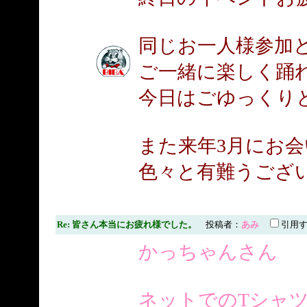
同じお一人様参加
ご一緒に楽しく踊
今日はごゆっくり
また来年3月にお
色々と有難うござ
Re: 皆さん本当にお疲れ様でした。
投稿者：
あみ
引用
かっちゃんさん
ネットでのTシャ