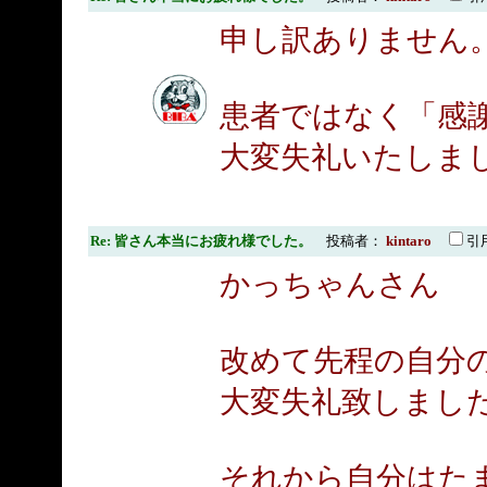
申し訳ありません
患者ではなく「感
大変失礼いたしま
Re: 皆さん本当にお疲れ様でした。
投稿者：
kintaro
引
かっちゃんさん
改めて先程の自分
大変失礼致しまし
それから自分はたま